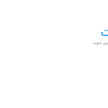
ت
زی شوید.