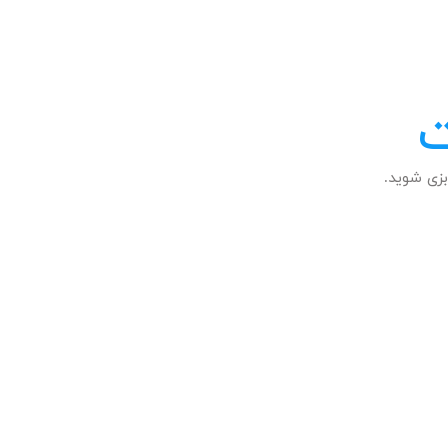
ت
زی شوید.