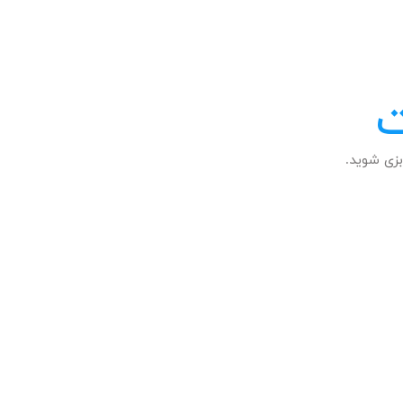
ت
زی شوید.