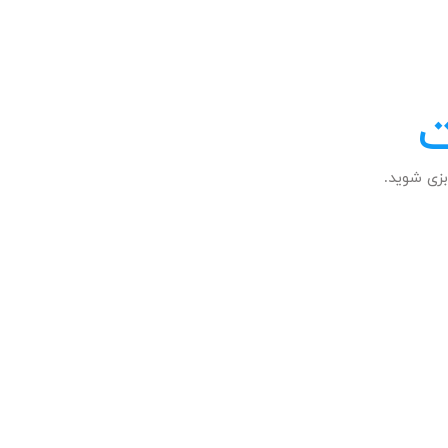
ت
زی شوید.