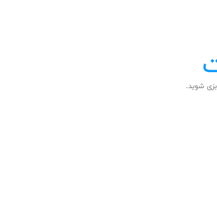
ت
زی شوید.